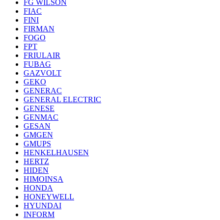
FG WILSON
FIAC
FINI
FIRMAN
FOGO
FPT
FRIULAIR
FUBAG
GAZVOLT
GEKO
GENERAC
GENERAL ELECTRIC
GENESE
GENMAC
GESAN
GMGEN
GMUPS
HENKELHAUSEN
HERTZ
HIDEN
HIMOINSA
HONDA
HONEYWELL
HYUNDAI
INFORM