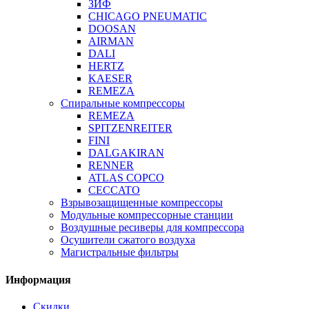
ЗИФ
CHICAGO PNEUMATIC
DOOSAN
AIRMAN
DALI
HERTZ
KAESER
REMEZA
Спиральные компрессоры
REMEZA
SPITZENREITER
FINI
DALGAKIRAN
RENNER
ATLAS COPCO
CECCATO
Взрывозащищенные компрессоры
Модульные компрессорные станции
Воздушные ресиверы для компрессора
Осушители сжатого воздуха
Магистральные фильтры
Информация
Скидки