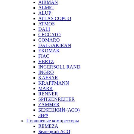
AIRMAN
ALMiG
ALUP
ATLAS COPCO
ATMOS
DALI
CECCATO
COMARO
DALGAKIRAN
EKOMAK
FIAC
HERTZ
INGERSOLL RAND
INGRO
KAESAR
KRAFFMANN
MARK
RENNER
SPITZENREITER
ZAMMER
БЕЖЕЦКИЙ (АСО)
ЗИФ
Поршневые компрессоры
REMEZA
Бежецкий АСО