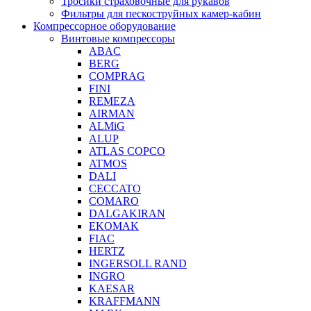
Тросики страховочные для рукавов
Фильтры для пескоструйных камер-кабин
Компрессорное оборудование
Винтовые компрессоры
ABAC
BERG
COMPRAG
FINI
REMEZA
AIRMAN
ALMiG
ALUP
ATLAS COPCO
ATMOS
DALI
CECCATO
COMARO
DALGAKIRAN
EKOMAK
FIAC
HERTZ
INGERSOLL RAND
INGRO
KAESAR
KRAFFMANN