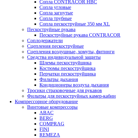
Сопла CONTRACOR HBC
Сопла угловые
Сопла загнутые
Сопла трубные
Сопла пескоструйные 350 мм XL
Пескоструйные рукава
Пескоструйные рукава CONTRACOR
Соплодержатели
Сцепления пескоструйные
Сцепления воздушные, хомуты, фитинги
Средства индивидуальной защиты
Шлемы пескоструйщика
Костюмы пескоструйщика
Перчатки пескоструйщика
Фильтры дыхания
Кондиционеры воздуха дыхания
Тросики страховочные для рукавов
Фильтры для пескоструйных камер-кабин
Компрессорное оборудование
Винтовые компрессоры
ABAC
BERG
COMPRAG
FINI
REMEZA