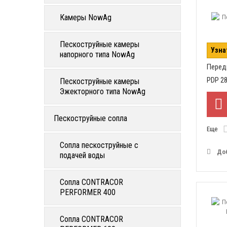
Камеры NowAg
Пескоструйные камеры
Узна
напорного типа NowAg
Перед
PDP 28
Пескоструйные камеры
Эжекторного типа NowAg
Пескоструйные сопла
Еще
Сопла пескоструйные с
До
подачей воды
Сопла CONTRACOR
PERFORMER 400
Сопла CONTRACOR