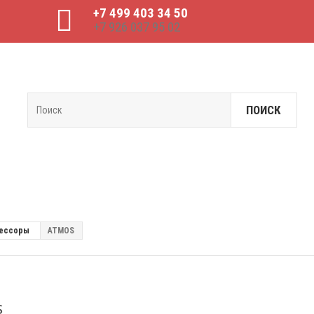
+7 499 403 34 50
+7 926 037 95 02
ПОИСК
рессоры
ATMOS
S