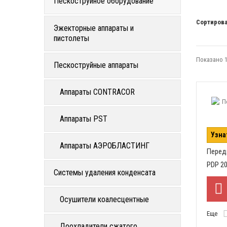
Пескоструйное оборудование
Сортирова
Эжекторные аппараты и
пистолеты
Показано 1
Пескоструйные аппараты
Аппараты CONTRACOR
Аппараты PST
Узна
Аппараты АЭРОБЛАСТИНГ
Перед
PDP 2
Системы удаления конденсата
Осушители коалесцентные
Еще
Доохладители сжатого