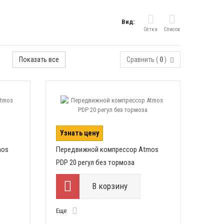
Вид:
Сетка
Список
Показать все
Сравнить (
0
)
Узнать цену
mos
Передвижной компрессор Atmos
PDP 20 регул без тормоза
В корзину
Еще