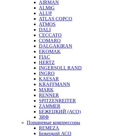
AIRMAN
ALMiG
ALUP
ATLAS COPCO
ATMOS
DALI
CECCATO
COMARO
DALGAKIRAN
EKOMAK
FIAC
HERTZ
INGERSOLL RAND
INGRO
KAESAR
KRAFFMANN
MARK
RENNER
SPITZENREITER
ZAMMER
БЕЖЕЦКИЙ (АСО)
ЗИФ
Поршневые компрессоры
REMEZA
Бежецкий АСО