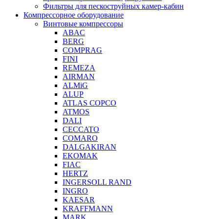
Фильтры для пескоструйных камер-кабин
Компрессорное оборудование
Винтовые компрессоры
ABAC
BERG
COMPRAG
FINI
REMEZA
AIRMAN
ALMiG
ALUP
ATLAS COPCO
ATMOS
DALI
CECCATO
COMARO
DALGAKIRAN
EKOMAK
FIAC
HERTZ
INGERSOLL RAND
INGRO
KAESAR
KRAFFMANN
MARK