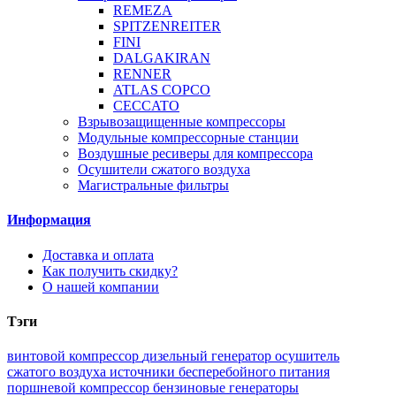
REMEZA
SPITZENREITER
FINI
DALGAKIRAN
RENNER
ATLAS COPCO
CECCATO
Взрывозащищенные компрессоры
Модульные компрессорные станции
Воздушные ресиверы для компрессора
Осушители сжатого воздуха
Магистральные фильтры
Информация
Доставка и оплата
Как получить скидку?
О нашей компании
Тэги
винтовой компрессор
дизельный генератор
осушитель
сжатого воздуха
источники бесперебойного питания
поршневой компрессор
бензиновые генераторы