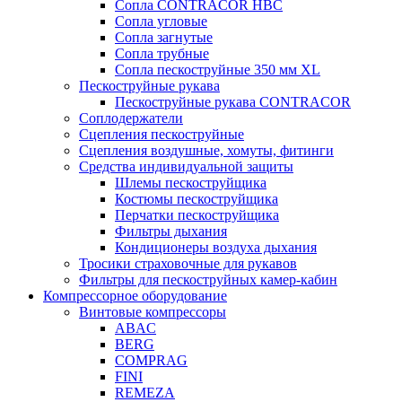
Сопла CONTRACOR HBC
Сопла угловые
Сопла загнутые
Сопла трубные
Сопла пескоструйные 350 мм XL
Пескоструйные рукава
Пескоструйные рукава CONTRACOR
Соплодержатели
Сцепления пескоструйные
Сцепления воздушные, хомуты, фитинги
Средства индивидуальной защиты
Шлемы пескоструйщика
Костюмы пескоструйщика
Перчатки пескоструйщика
Фильтры дыхания
Кондиционеры воздуха дыхания
Тросики страховочные для рукавов
Фильтры для пескоструйных камер-кабин
Компрессорное оборудование
Винтовые компрессоры
ABAC
BERG
COMPRAG
FINI
REMEZA