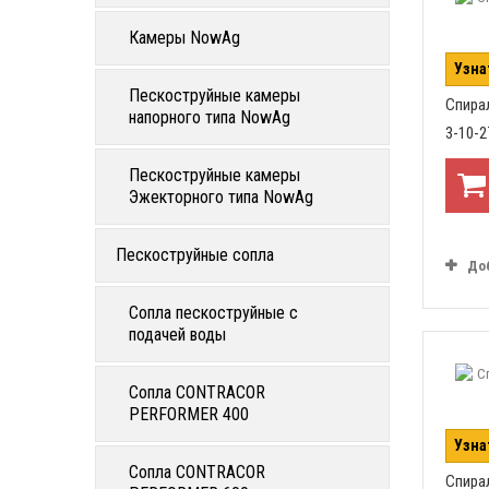
Камеры NowAg
Узна
Пескоструйные камеры
Спира
напорного типа NowAg
3-10-
Пескоструйные камеры
Эжекторного типа NowAg
Пескоструйные сопла
До
Сопла пескоструйные с
подачей воды
Сопла CONTRACOR
PERFORMER 400
Узна
Сопла CONTRACOR
Спира