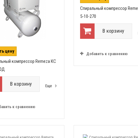
Спиральный компрессор Reme
5-10-270
В корзину
ть цену
Добавить к сравнению
льный компрессор Remeza КС
70Д
В корзину
Еще
бавить к сравнению