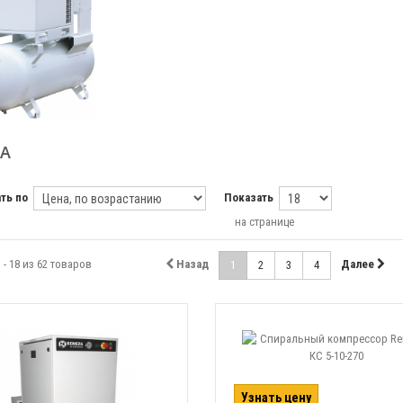
ZA
ть по
Показать
на странице
 - 18 из 62 товаров
Назад
Далее
1
2
3
4
Узнать цену