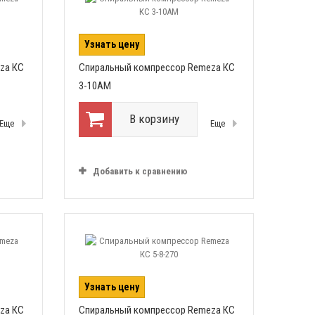
Узнать цену
za КС
Спиральный компрессор Remeza КС
3-10АМ
В корзину
Еще
Еще
Добавить к сравнению
Узнать цену
za КС
Спиральный компрессор Remeza КС