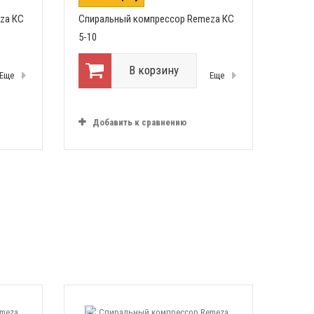
za КС
Спиральный компрессор Remeza КС
5-10
В корзину
Еще
Еще
Добавить к сравнению