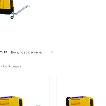
Z
ть по
 - 9 из 9 товаров