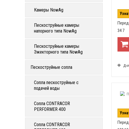
Камеры NowAg
Узна
Перед
Пескоструйные камеры
34 7
напорного типа NowAg
Пескоструйные камеры
Эжекторного типа NowAg
До
Пескоструйные сопла
Сопла пескоструйные с
подачей воды
Сопла CONTRACOR
PERFORMER 400
Узна
Перед
Сопла CONTRACOR