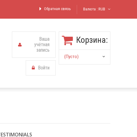
Обратная связь
Валюта :
RUB
Корзина:
Ваша
учётная
запись
(пусто)
Войти
TESTIMONIALS