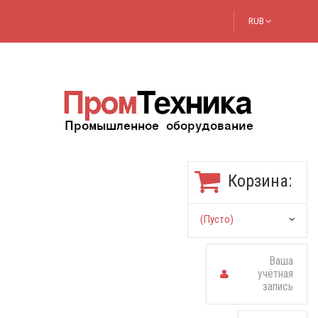
RUB
Корзина:
(пусто)
Ваша
учётная
запись