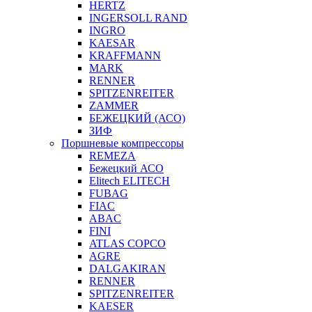
HERTZ
INGERSOLL RAND
INGRO
KAESAR
KRAFFMANN
MARK
RENNER
SPITZENREITER
ZAMMER
БЕЖЕЦКИЙ (АСО)
ЗИФ
Поршневые компрессоры
REMEZA
Бежецкий АСО
Elitech ELITECH
FUBAG
FIAC
ABAC
FINI
ATLAS COPCO
AGRE
DALGAKIRAN
RENNER
SPITZENREITER
KAESER