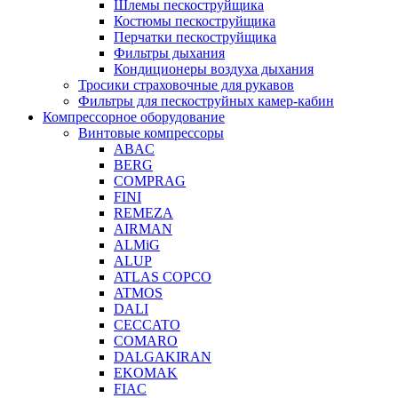
Шлемы пескоструйщика
Костюмы пескоструйщика
Перчатки пескоструйщика
Фильтры дыхания
Кондиционеры воздуха дыхания
Тросики страховочные для рукавов
Фильтры для пескоструйных камер-кабин
Компрессорное оборудование
Винтовые компрессоры
ABAC
BERG
COMPRAG
FINI
REMEZA
AIRMAN
ALMiG
ALUP
ATLAS COPCO
ATMOS
DALI
CECCATO
COMARO
DALGAKIRAN
EKOMAK
FIAC