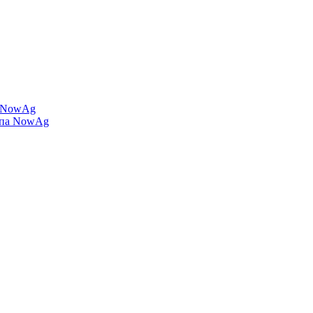
а NowAg
ипа NowAg