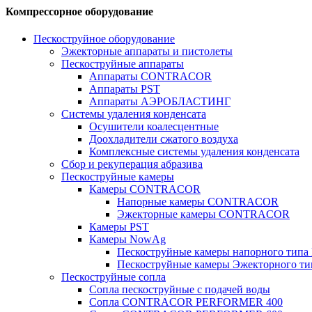
Компрессорное оборудование
Пескоструйное оборудование
Эжекторные аппараты и пистолеты
Пескоструйные аппараты
Аппараты CONTRACOR
Аппараты PST
Аппараты АЭРОБЛАСТИНГ
Системы удаления конденсата
Осушители коалесцентные
Доохладители сжатого воздуха
Комплексные системы удаления конденсата
Сбор и рекуперация абразива
Пескоструйные камеры
Камеры CONTRACOR
Напорные камеры CONTRACOR
Эжекторные камеры CONTRACOR
Камеры PST
Камеры NowAg
Пескоструйные камеры напорного тип
Пескоструйные камеры Эжекторного т
Пескоструйные сопла
Сопла пескоструйные с подачей воды
Сопла CONTRACOR PERFORMER 400