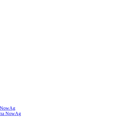
а NowAg
ипа NowAg