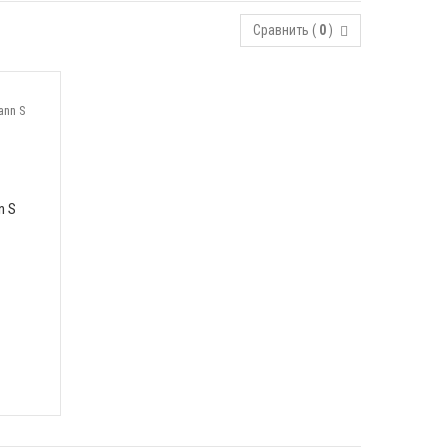
Сравнить (
0
)
n S