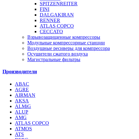
SPITZENREITER
FINI
DALGAKIRAN
RENNER
ATLAS COPCO
CECCATO
Взрывозащищенные компрессоры
Модульные компрессорные станции
Воздушные ресиверы для компрессора
Осушители сжатого воздуха
Магистральные фильтры
Производители
ABAC
AGRE
AIRMAN
AKSA
ALMiG
ALUP
AMG
ATLAS COPCO
ATMOS
ATS