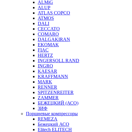
ALMiG
ALUP
ATLAS COPCO
ATMOS
DALI
CECCATO
COMARO
DALGAKIRAN
EKOMAK
FIAC
HERTZ
INGERSOLL RAND
INGRO
KAESAR
KRAFFMANN
MARK
RENNER
SPITZENREITER
ZAMMER
БЕЖЕЦКИЙ (АСО)
ЗИФ
Поршневые компрессоры
REMEZA
Бежецкий АСО
Elitech ELITECH