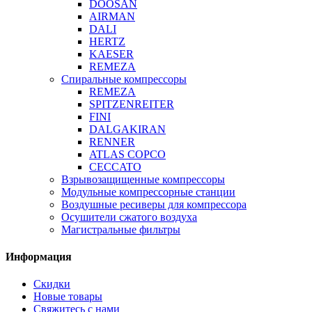
DOOSAN
AIRMAN
DALI
HERTZ
KAESER
REMEZA
Спиральные компрессоры
REMEZA
SPITZENREITER
FINI
DALGAKIRAN
RENNER
ATLAS COPCO
CECCATO
Взрывозащищенные компрессоры
Модульные компрессорные станции
Воздушные ресиверы для компрессора
Осушители сжатого воздуха
Магистральные фильтры
Информация
Скидки
Новые товары
Свяжитесь с нами