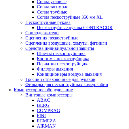
Сопла угловые
Сопла загнутые
Сопла трубные
Сопла пескоструйные 350 мм XL
Пескоструйные рукава
Пескоструйные рукава CONTRACOR
Соплодержатели
Сцепления пескоструйные
Сцепления воздушные, хомуты, фитинги
Средства индивидуальной защиты
Шлемы пескоструйщика
Костюмы пескоструйщика
Перчатки пескоструйщика
Фильтры дыхания
Кондиционеры воздуха дыхания
Тросики страховочные для рукавов
Фильтры для пескоструйных камер-кабин
Компрессорное оборудование
Винтовые компрессоры
ABAC
BERG
COMPRAG
FINI
REMEZA
AIRMAN