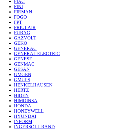
FIAC
FINI
FIRMAN
FOGO
FPT
FRIULAIR
FUBAG
GAZVOLT
GEKO
GENERAC
GENERAL ELECTRIC
GENESE
GENMAC
GESAN
GMGEN
GMUPS
HENKELHAUSEN
HERTZ
HIDEN
HIMOINSA
HONDA
HONEYWELL
HYUNDAI
INFORM
INGERSOLL RAND