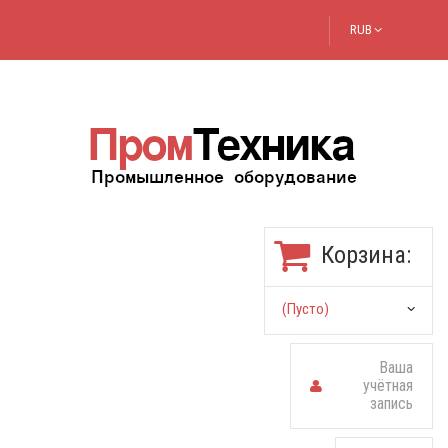
RUB
Корзина:
(пусто)
Ваша
учётная
запись