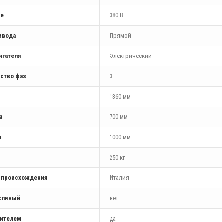
ие
380 В
ивода
Прямой
игателя
Электрический
ство фаз
3
1360 мм
а
700 мм
а
1000 мм
250 кг
а происхождения
Италия
сляный
нет
шителем
да