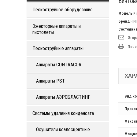
Винтов
Пескоструйное оборудование
Модель
F
Бренд
FINI
Эжекторные аппараты и
Состояни
пистолеты
Отпр
Печа
Пескоструйные аппараты
Аппараты CONTRACOR
ХАР
Аппараты PST
Вид к
Аппараты АЭРОБЛАСТИНГ
Произ
Системы удаления конденсата
Макси
Осушители коалесцентные
Мощно