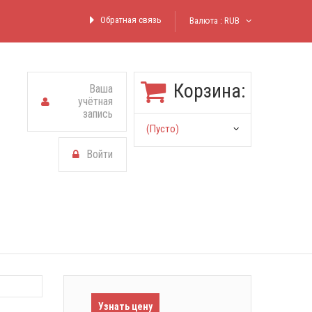
Обратная связь
Валюта :
RUB
Корзина:
Ваша
учётная
запись
(пусто)
Войти
Узнать цену