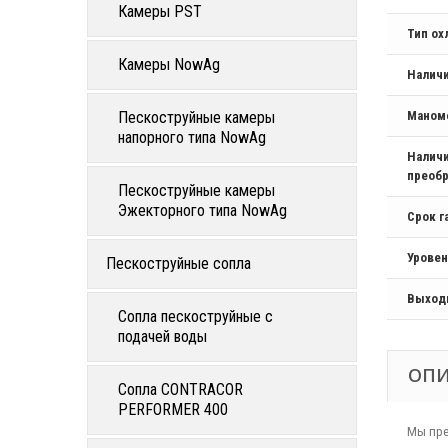
Камеры PST
Тип о
Камеры NowAg
Налич
Пескоструйные камеры
Маном
напорного типа NowAg
Наличи
преобр
Пескоструйные камеры
Эжекторного типа NowAg
Срок г
Уровен
Пескоструйные сопла
Выход
Сопла пескоструйные с
подачей воды
ОП
Сопла CONTRACOR
PERFORMER 400
Мы пре