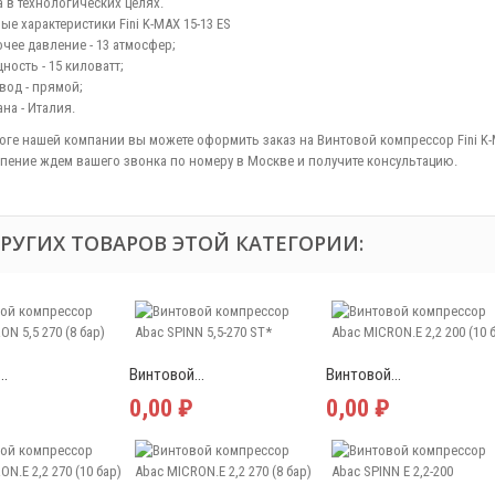
а в технологических целях.
е характеристики Fini K-MAX 15-13 ES
очее давление - 13 атмосфер;
ность - 15 киловатт;
вод - прямой;
на - Италия.
логе нашей компании вы можете оформить заказ на Винтовой компрессор Fini K-
рпение ждем вашего звонка по номеру в Москве и получите консультацию.
ДРУГИХ ТОВАРОВ ЭТОЙ КАТЕГОРИИ:
..
Винтовой...
Винтовой...
0,00 ₽
0,00 ₽