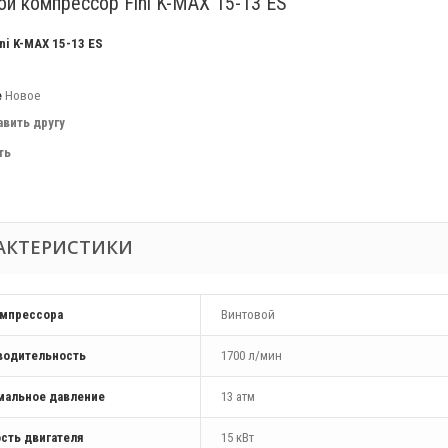
ой компрессор Fini K-MAX 15-13 ES
ini K-MAX 15-13 ES
е
Новое
авить другу
ть
АКТЕРИСТИКИ
омпрессора
Винтовой
водительность
1700 л/мин
мальное давление
13 атм
сть двигателя
15 кВт