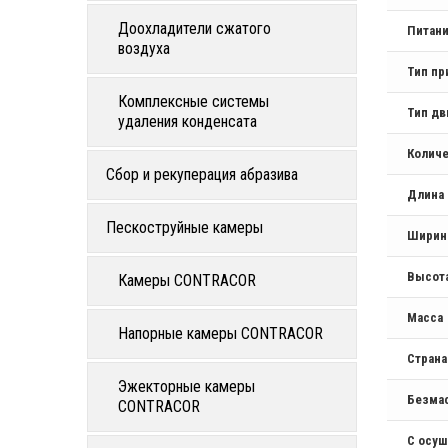
Доохладители сжатого
Питан
воздуха
Тип пр
Комплексные системы
Тип дв
удаления конденсата
Количе
Сбор и рекуперация абразива
Длина
Пескоструйные камеры
Ширин
Высот
Камеры CONTRACOR
Масса
Напорные камеры CONTRACOR
Стран
Эжекторные камеры
Безма
CONTRACOR
С осу