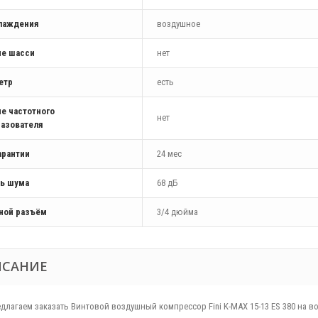
хлаждения
воздушное
ие шасси
нет
етр
есть
е частотного
нет
азователя
арантии
24 мес
ь шума
68 дБ
ной разъём
3/4 дюйма
ИСАНИЕ
длагаем заказать Винтовой воздушный компрессор Fini K-MAX 15-13 ES 380 на 