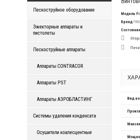
Винтов
Пескоструйное оборудование
Модель
F
Бренд
FINI
Эжекторные аппараты и
Состояни
пистолеты
Отпр
Печа
Пескоструйные аппараты
Аппараты CONTRACOR
ХАР
Аппараты PST
Вид к
Аппараты АЭРОБЛАСТИНГ
Произ
Системы удаления конденсата
Макси
Осушители коалесцентные
Мощно