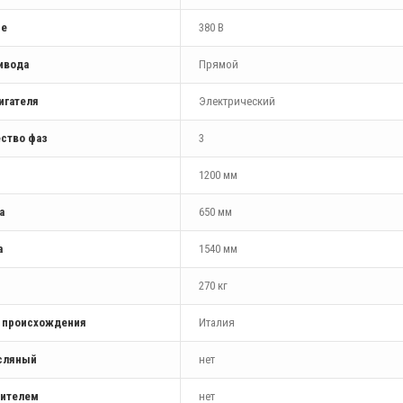
ие
380 В
ивода
Прямой
игателя
Электрический
ство фаз
3
1200 мм
а
650 мм
а
1540 мм
270 кг
а происхождения
Италия
сляный
нет
шителем
нет