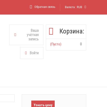
Обратная связь
Валюта :
RUB
Корзина:
Ваша
учётная
запись
(пусто)
Войти
Узнать цену