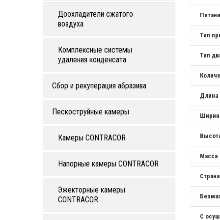
Доохладители сжатого
Питан
воздуха
Тип пр
Комплексные системы
Тип дв
удаления конденсата
Количе
Сбор и рекуперация абразива
Длина
Пескоструйные камеры
Ширин
Высот
Камеры CONTRACOR
Масса
Напорные камеры CONTRACOR
Стран
Эжекторные камеры
Безма
CONTRACOR
С осу