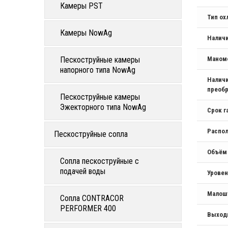
Камеры PST
Тип о
Камеры NowAg
Налич
Пескоструйные камеры
Маном
напорного типа NowAg
Наличи
преобр
Пескоструйные камеры
Эжекторного типа NowAg
Срок г
Распо
Пескоструйные сопла
Объём
Сопла пескоструйные с
подачей воды
Уровен
Малош
Сопла CONTRACOR
PERFORMER 400
Выход