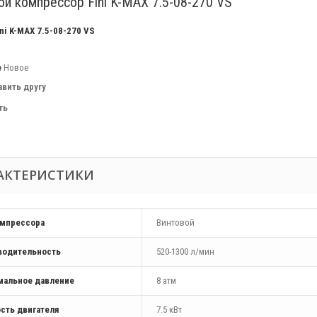
ой компрессор Fini K-MAX 7.5-08-270 VS
ini K-MAX 7.5-08-270 VS
е
Новое
авить другу
ть
АКТЕРИСТИКИ
омпрессора
Винтовой
водительность
520-1300 л/мин
мальное давление
8 атм
сть двигателя
7.5 кВт