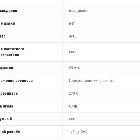
хлаждения
воздушное
ие шасси
нет
етр
есть
е частотного
есть
азователя
арантии
24 мес
ложение ресивера
Горизонтальный ресивер
 ресивера
270 л
ь шума
63 дБ
умный
есть
ной разъём
1/2 дюйма