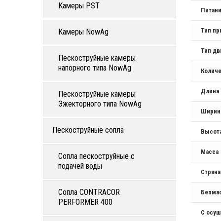
Камеры PST
Питан
Тип пр
Камеры NowAg
Тип дв
Пескоструйные камеры
напорного типа NowAg
Количе
Длина
Пескоструйные камеры
Эжекторного типа NowAg
Ширин
Пескоструйные сопла
Высот
Масса
Сопла пескоструйные с
подачей воды
Стран
Сопла CONTRACOR
Безма
PERFORMER 400
С осу