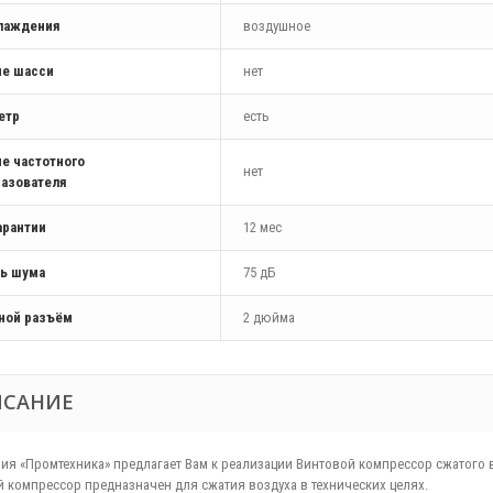
хлаждения
воздушное
ие шасси
нет
етр
есть
е частотного
нет
азователя
арантии
12 мес
ь шума
75 дБ
ной разъём
2 дюйма
ИСАНИЕ
ия «Промтехника» предлагает Вам к реализации Винтовой компрессор сжатого 
 компрессор предназначен для сжатия воздуха в технических целях.