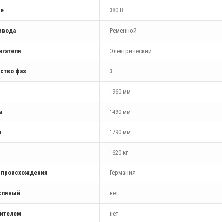
ие
380 В
ивода
Ременной
игателя
Электрический
ство фаз
3
1960 мм
а
1490 мм
а
1790 мм
1620 кг
а происхождения
Германия
сляный
нет
шителем
нет