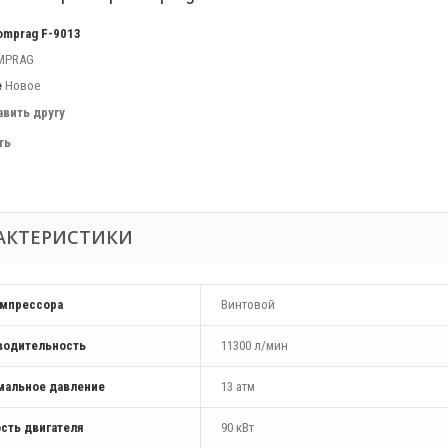
omprag F-9013
MPRAG
е
Новое
авить другу
ть
АКТЕРИСТИКИ
омпрессора
Винтовой
водительность
11300 л/мин
мальное давление
13 атм
сть двигателя
90 кВт