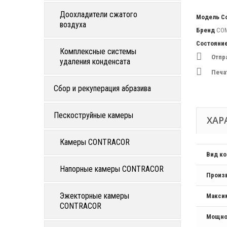
Доохладители сжатого
Модель
C
воздуха
Бренд
CO
Состояни
Комплексные системы
Отпр
удаления конденсата
Печа
Сбор и рекуперация абразива
Пескоструйные камеры
ХАР
Камеры CONTRACOR
Вид к
Напорные камеры CONTRACOR
Произ
Эжекторные камеры
Макси
CONTRACOR
Мощно