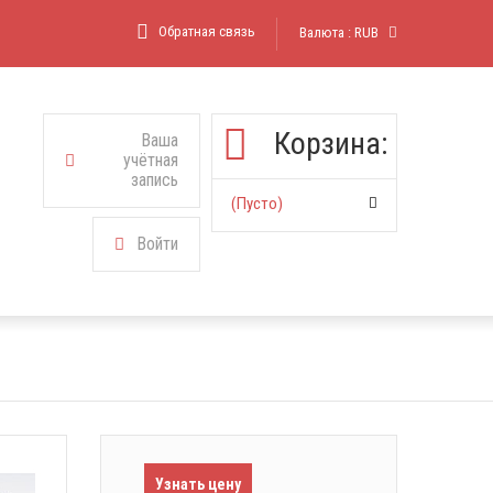
Обратная связь
Валюта :
RUB
Корзина:
Ваша
учётная
запись
(пусто)
Войти
Узнать цену