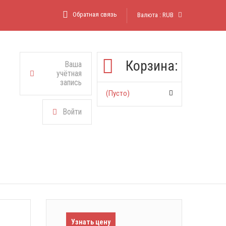
Обратная связь
Валюта :
RUB
Корзина:
Ваша
учётная
запись
(пусто)
Войти
Узнать цену