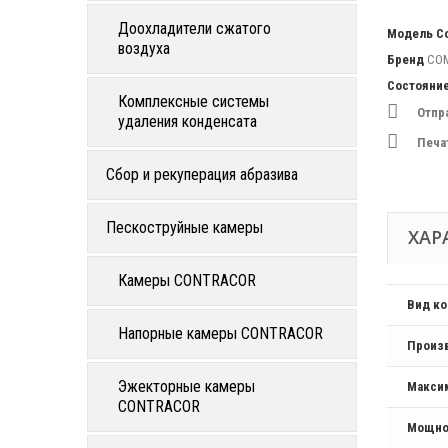
Доохладители сжатого
Модель
C
воздуха
Бренд
CO
Состояни
Комплексные системы
Отпр
удаления конденсата
Печа
Сбор и рекуперация абразива
Пескоструйные камеры
ХАР
Камеры CONTRACOR
Вид к
Напорные камеры CONTRACOR
Произ
Эжекторные камеры
Макси
CONTRACOR
Мощно