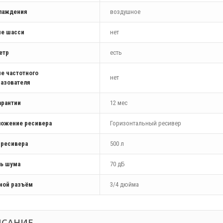
хлаждения
воздушное
ие шасси
нет
етр
есть
е частотного
нет
азователя
арантии
12 мес
ложение ресивера
Горизонтальный ресивер
 ресивера
500 л
ь шума
70 дБ
ной разъём
3/4 дюйма
ИСАНИЕ