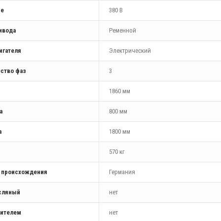
ие
380 В
ивода
Ременной
игателя
Электрический
ство фаз
3
1860 мм
а
800 мм
а
1800 мм
570 кг
а происхождения
Германия
сляный
нет
шителем
нет