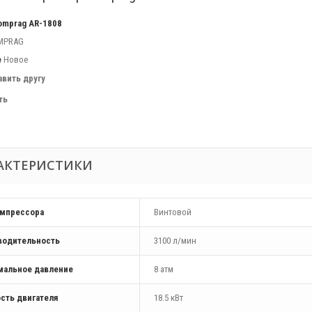
omprag AR-1808
MPRAG
е
Новое
авить другу
ть
АКТЕРИСТИКИ
омпрессора
Винтовой
водительность
3100 л/мин
мальное давление
8 атм
сть двигателя
18.5 кВт