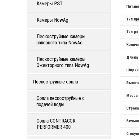
Камеры PST
Питан
Тип пр
Камеры NowAg
Тип дв
Пескоструйные камеры
напорного типа NowAg
Количе
Длина
Пескоструйные камеры
Эжекторного типа NowAg
Ширин
Пескоструйные сопла
Высот
Масса
Сопла пескоструйные с
подачей воды
Стран
Сопла CONTRACOR
Безма
PERFORMER 400
С осу