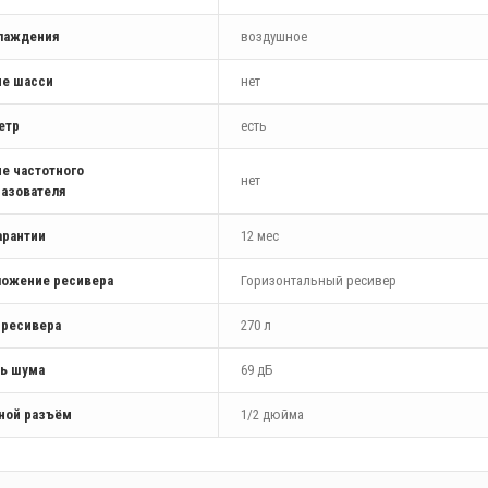
хлаждения
воздушное
ие шасси
нет
етр
есть
е частотного
нет
азователя
арантии
12 мес
ложение ресивера
Горизонтальный ресивер
 ресивера
270 л
ь шума
69 дБ
ной разъём
1/2 дюйма