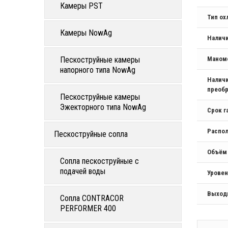
Камеры PST
Тип о
Камеры NowAg
Налич
Пескоструйные камеры
Маном
напорного типа NowAg
Наличи
преобр
Пескоструйные камеры
Эжекторного типа NowAg
Срок г
Распо
Пескоструйные сопла
Объём
Сопла пескоструйные с
подачей воды
Уровен
Выход
Сопла CONTRACOR
PERFORMER 400