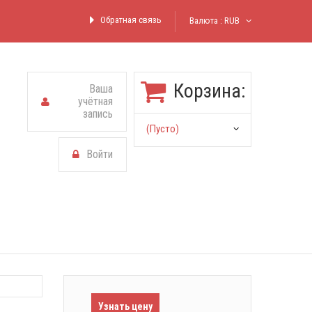
Обратная связь
Валюта :
RUB
Корзина:
Ваша
учётная
запись
(пусто)
Войти
Узнать цену