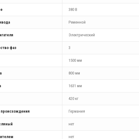
ие
380 В
ивода
Ременной
игателя
Электрический
ство фаз
3
1500 мм
а
800 мм
а
1631 мм
420 кг
а происхождения
Германия
сляный
нет
шителем
нет