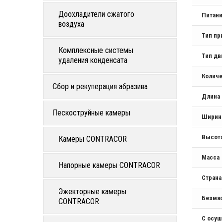
Доохладители сжатого
Питан
воздуха
Тип пр
Комплексные системы
Тип дв
удаления конденсата
Количе
Сбор и рекуперация абразива
Длина
Пескоструйные камеры
Ширин
Высот
Камеры CONTRACOR
Масса
Напорные камеры CONTRACOR
Стран
Эжекторные камеры
Безма
CONTRACOR
С осу