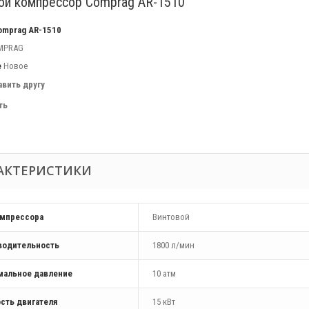
ой компрессор Comprag AR-1510
omprag AR-1510
MPRAG
е
Новое
авить другу
ть
АКТЕРИСТИКИ
омпрессора
Винтовой
водительность
1800 л/мин
мальное давление
10 атм
сть двигателя
15 кВт