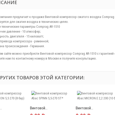
ИСАНИЕ
омпания предлагает к продаже Винтовой компрессор сжатого воздуха Comprag 
зуется для сжатия воздуха в технических целях.
 технические параметры Comprag АR-1510
очее давление - 10 атмосфер;
ность двигателя - 15 киловатт;
 привода компрессора - ременной;
ана происхождения - Германия.
ем сайте можно приобрести Винтовой компрессор Comprag АR-1510 с гарантией 
ите нам по контактному номеру в Москве и получите консультацию.
ДРУГИХ ТОВАРОВ ЭТОЙ КАТЕГОРИИ:
..
Винтовой...
Винтовой...