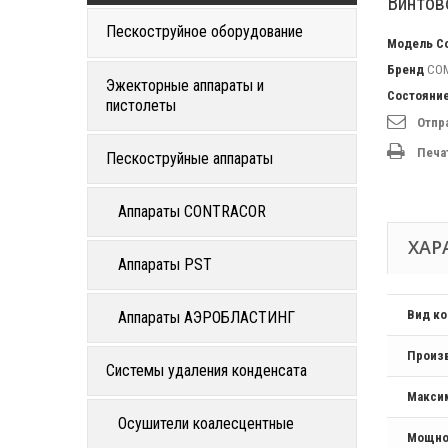
Винтов
Пескоструйное оборудование
Модель
C
Бренд
CO
Эжекторные аппараты и
Состояни
пистолеты
Отпр
Печа
Пескоструйные аппараты
Аппараты CONTRACOR
ХАР
Аппараты PST
Вид к
Аппараты АЭРОБЛАСТИНГ
Произ
Системы удаления конденсата
Макси
Осушители коалесцентные
Мощно