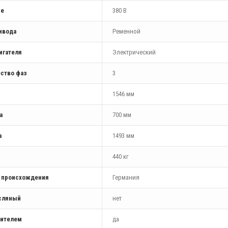
ие
380 В
ивода
Ременной
игателя
Электрический
ство фаз
3
1546 мм
а
700 мм
а
1493 мм
440 кг
а происхождения
Германия
сляный
нет
шителем
да