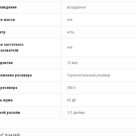
хлаждения
воздушное
ие шасси
нет
етр
есть
е частотного
нет
азователя
арантии
12 мес
ложение ресивера
Горизонтальный ресивер
 ресивера
500 л
ь шума
65 дБ
ной разъём
1/2 дюйма
ИСАНИЕ