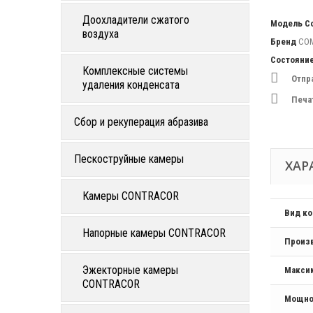
Доохладители сжатого
Модель
C
воздуха
Бренд
CO
Состояни
Комплексные системы
Отпр
удаления конденсата
Печа
Сбор и рекуперация абразива
Пескоструйные камеры
ХАР
Камеры CONTRACOR
Вид к
Напорные камеры CONTRACOR
Произ
Эжекторные камеры
Макси
CONTRACOR
Мощно