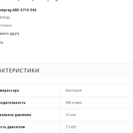
omprag ARD-0710-500
MPRAG
е
Новое
авить другу
ть
АКТЕРИСТИКИ
омпрессора
Винтовой
водительность
900 л/мин
мальное давление
10 атм
сть двигателя
7.5 кВт