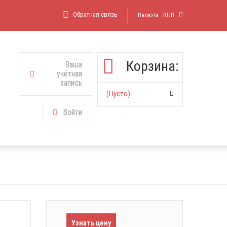
Обратная связь
Валюта :
RUB
Корзина:
Ваша
учётная
запись
(пусто)
Войти
Узнать цену