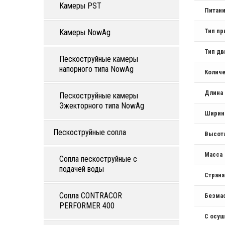
Камеры PST
Питан
Тип пр
Камеры NowAg
Тип дв
Пескоструйные камеры
напорного типа NowAg
Количе
Длина
Пескоструйные камеры
Эжекторного типа NowAg
Ширин
Пескоструйные сопла
Высот
Масса
Сопла пескоструйные с
подачей воды
Стран
Сопла CONTRACOR
Безма
PERFORMER 400
С осу