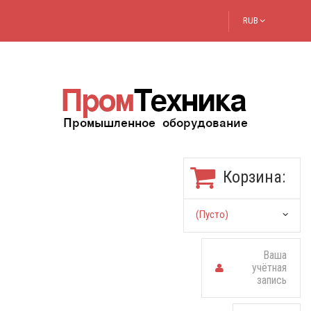
RUB
Корзина:
(пусто)
Ваша
учётная
запись