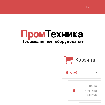
RUB
Корзина:
(пусто)
Ваша
учётная
запись