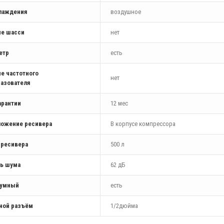
хлаждения
воздушное
ие шасси
нет
етр
есть
е частотного
нет
азователя
арантии
12 мес
ложение ресивера
В корпусе компрессора
 ресивера
500 л
ь шума
62 дБ
умный
есть
ной разъём
1/2дюйма