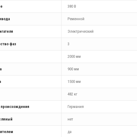
ие
380 В
ивода
Ременной
игателя
Электрический
ство фаз
3
2000 мм
а
900 мм
а
1500 мм
482 кг
а происхождения
Германия
сляный
нет
шителем
да