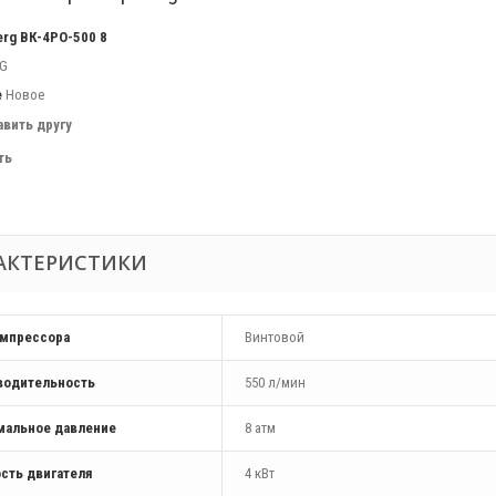
erg ВК-4РО-500 8
G
е
Новое
авить другу
ть
АКТЕРИСТИКИ
омпрессора
Винтовой
водительность
550 л/мин
мальное давление
8 атм
сть двигателя
4 кВт