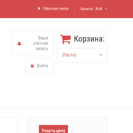
Обратная связь
Валюта :
RUB
Корзина:
Ваша
учётная
запись
(пусто)
Войти
Узнать цену