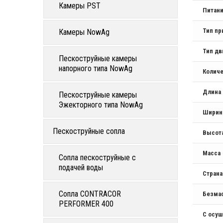
Камеры PST
Питан
Тип пр
Камеры NowAg
Тип дв
Пескоструйные камеры
напорного типа NowAg
Количе
Длина
Пескоструйные камеры
Эжекторного типа NowAg
Ширин
Пескоструйные сопла
Высот
Масса
Сопла пескоструйные с
подачей воды
Стран
Сопла CONTRACOR
Безма
PERFORMER 400
С осу