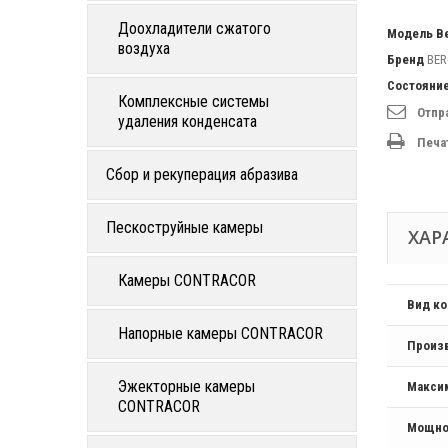
Доохладители сжатого
Модель
B
воздуха
Бренд
BER
Состояни
Комплексные системы
Отпр
удаления конденсата
Печа
Сбор и рекуперация абразива
Пескоструйные камеры
ХАР
Камеры CONTRACOR
Вид к
Напорные камеры CONTRACOR
Произ
Эжекторные камеры
Макси
CONTRACOR
Мощно