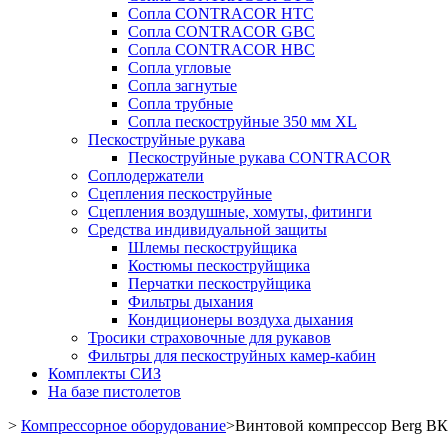
Сопла CONTRACOR HTC
Сопла CONTRACOR GBC
Сопла CONTRACOR HBC
Сопла угловые
Сопла загнутые
Сопла трубные
Сопла пескоструйные 350 мм XL
Пескоструйные рукава
Пескоструйные рукава CONTRACOR
Соплодержатели
Сцепления пескоструйные
Сцепления воздушные, хомуты, фитинги
Средства индивидуальной защиты
Шлемы пескоструйщика
Костюмы пескоструйщика
Перчатки пескоструйщика
Фильтры дыхания
Кондиционеры воздуха дыхания
Тросики страховочные для рукавов
Фильтры для пескоструйных камер-кабин
Комплекты СИЗ
На базе пистолетов
>
Компрессорное оборудование
>
Винтовой компрессор Berg ВК