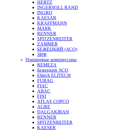
HERTZ
INGERSOLL RAND
INGRO
KAESAR
KRAFFMANN
MARK
RENNER
SPITZENREITER
ZAMMER
БЕЖЕЦКИЙ (АСО)
ЗИФ
Поршневые компрессоры
REMEZA
Бежецкий АСО
Elitech ELITECH
FUBAG
FIAC
ABAC
FINI
ATLAS COPCO
AGRE
DALGAKIRAN
RENNER
SPITZENREITER
KAESER