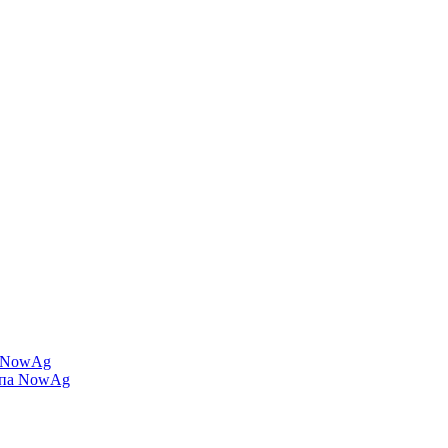
а NowAg
ипа NowAg