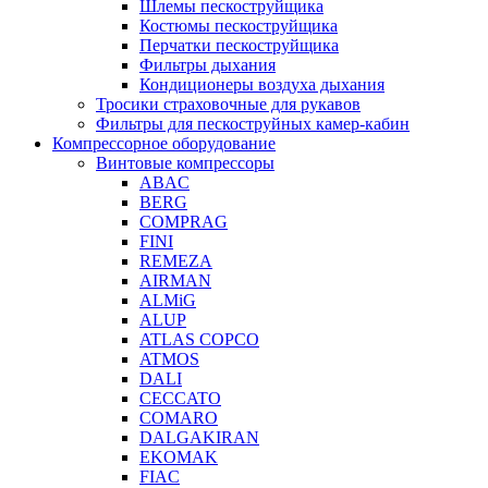
Шлемы пескоструйщика
Костюмы пескоструйщика
Перчатки пескоструйщика
Фильтры дыхания
Кондиционеры воздуха дыхания
Тросики страховочные для рукавов
Фильтры для пескоструйных камер-кабин
Компрессорное оборудование
Винтовые компрессоры
ABAC
BERG
COMPRAG
FINI
REMEZA
AIRMAN
ALMiG
ALUP
ATLAS COPCO
ATMOS
DALI
CECCATO
COMARO
DALGAKIRAN
EKOMAK
FIAC