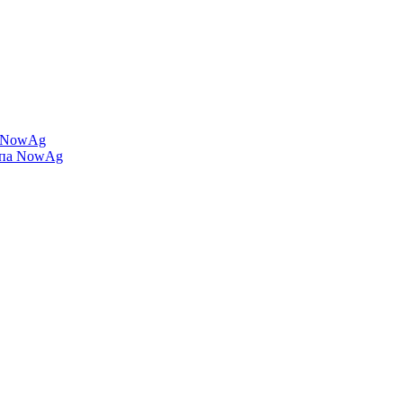
а NowAg
ипа NowAg