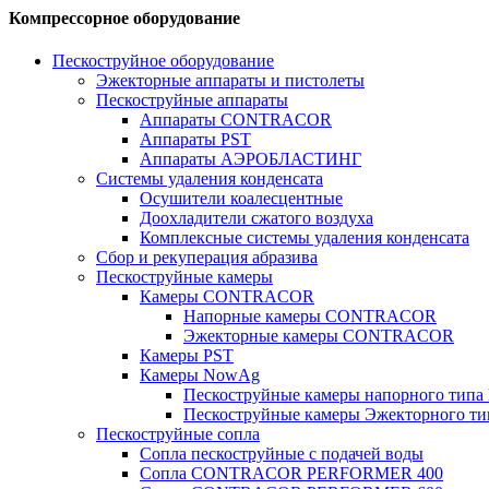
Компрессорное оборудование
Пескоструйное оборудование
Эжекторные аппараты и пистолеты
Пескоструйные аппараты
Аппараты CONTRACOR
Аппараты PST
Аппараты АЭРОБЛАСТИНГ
Системы удаления конденсата
Осушители коалесцентные
Доохладители сжатого воздуха
Комплексные системы удаления конденсата
Сбор и рекуперация абразива
Пескоструйные камеры
Камеры CONTRACOR
Напорные камеры CONTRACOR
Эжекторные камеры CONTRACOR
Камеры PST
Камеры NowAg
Пескоструйные камеры напорного тип
Пескоструйные камеры Эжекторного т
Пескоструйные сопла
Сопла пескоструйные с подачей воды
Сопла CONTRACOR PERFORMER 400