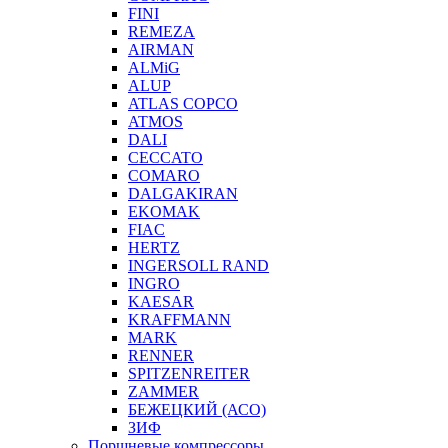
FINI
REMEZA
AIRMAN
ALMiG
ALUP
ATLAS COPCO
ATMOS
DALI
CECCATO
COMARO
DALGAKIRAN
EKOMAK
FIAC
HERTZ
INGERSOLL RAND
INGRO
KAESAR
KRAFFMANN
MARK
RENNER
SPITZENREITER
ZAMMER
БЕЖЕЦКИЙ (АСО)
ЗИФ
Поршневые компрессоры