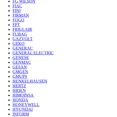
FG WILSON
FIAC
FINI
FIRMAN
FOGO
FPT
FRIULAIR
FUBAG
GAZVOLT
GEKO
GENERAC
GENERAL ELECTRIC
GENESE
GENMAC
GESAN
GMGEN
GMUPS
HENKELHAUSEN
HERTZ
HIDEN
HIMOINSA
HONDA
HONEYWELL
HYUNDAI
INFORM