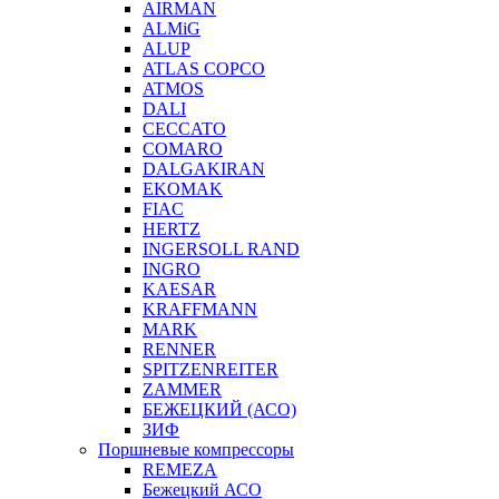
AIRMAN
ALMiG
ALUP
ATLAS COPCO
ATMOS
DALI
CECCATO
COMARO
DALGAKIRAN
EKOMAK
FIAC
HERTZ
INGERSOLL RAND
INGRO
KAESAR
KRAFFMANN
MARK
RENNER
SPITZENREITER
ZAMMER
БЕЖЕЦКИЙ (АСО)
ЗИФ
Поршневые компрессоры
REMEZA
Бежецкий АСО