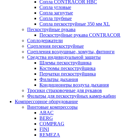
Сопла CONTRACOR HBC
Сопла угловые
Сопла загнутые
Сопла трубные
Сопла пескоструйные 350 мм XL
Пескоструйные рукава
Пескоструйные рукава CONTRACOR
Соплодержатели
Сцепления пескоструйные
Сцепления воздушные, хомуты, фитинги
Средства индивидуальной защиты
Шлемы пескоструйщика
Костюмы пескоструйщика
Перчатки пескоструйщика
Фильтры дыхания
Кондиционеры воздуха дыхания
Тросики страховочные для рукавов
Фильтры для пескоструйных камер-кабин
Компрессорное оборудование
Винтовые компрессоры
ABAC
BERG
COMPRAG
FINI
REMEZA