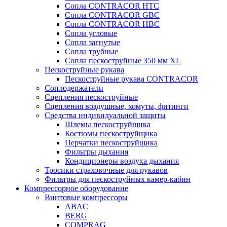
Сопла CONTRACOR HTC
Сопла CONTRACOR GBC
Сопла CONTRACOR HBC
Сопла угловые
Сопла загнутые
Сопла трубные
Сопла пескоструйные 350 мм XL
Пескоструйные рукава
Пескоструйные рукава CONTRACOR
Соплодержатели
Сцепления пескоструйные
Сцепления воздушные, хомуты, фитинги
Средства индивидуальной защиты
Шлемы пескоструйщика
Костюмы пескоструйщика
Перчатки пескоструйщика
Фильтры дыхания
Кондиционеры воздуха дыхания
Тросики страховочные для рукавов
Фильтры для пескоструйных камер-кабин
Компрессорное оборудование
Винтовые компрессоры
ABAC
BERG
COMPRAG