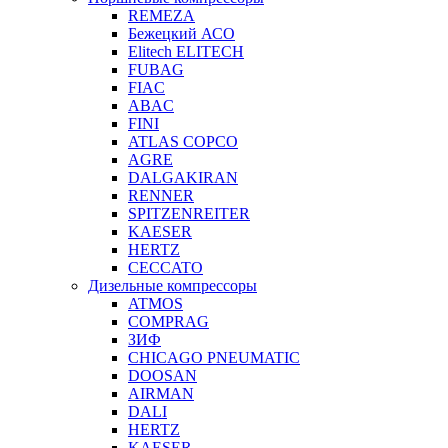
REMEZA
Бежецкий АСО
Elitech ELITECH
FUBAG
FIAC
ABAC
FINI
ATLAS COPCO
AGRE
DALGAKIRAN
RENNER
SPITZENREITER
KAESER
HERTZ
CECCATO
Дизельные компрессоры
ATMOS
COMPRAG
ЗИФ
CHICAGO PNEUMATIC
DOOSAN
AIRMAN
DALI
HERTZ
KAESER