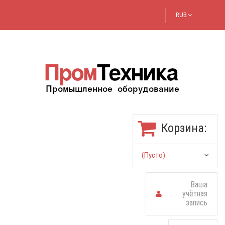
RUB
Корзина:
(пусто)
Ваша
учётная
запись