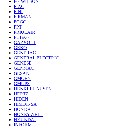
FG WILSON
FIAC
FINI
FIRMAN
FOGO
FPT
FRIULAIR
FUBAG
GAZVOLT
GEKO
GENERAC
GENERAL ELECTRIC
GENESE
GENMAC
GESAN
GMGEN
GMUPS
HENKELHAUSEN
HERTZ
HIDEN
HIMOINSA
HONDA
HONEYWELL
HYUNDAI
INFORM