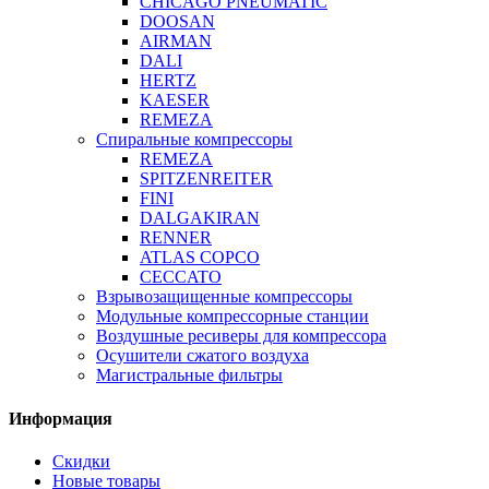
CHICAGO PNEUMATIC
DOOSAN
AIRMAN
DALI
HERTZ
KAESER
REMEZA
Спиральные компрессоры
REMEZA
SPITZENREITER
FINI
DALGAKIRAN
RENNER
ATLAS COPCO
CECCATO
Взрывозащищенные компрессоры
Модульные компрессорные станции
Воздушные ресиверы для компрессора
Осушители сжатого воздуха
Магистральные фильтры
Информация
Скидки
Новые товары