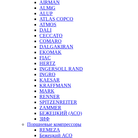
AIRMAN
ALMiG
ALUP
ATLAS COPCO
ATMOS
DALI
CECCATO
COMARO
DALGAKIRAN
EKOMAK
FIAC
HERTZ
INGERSOLL RAND
INGRO
KAESAR
KRAFFMANN
MARK
RENNER
SPITZENREITER
ZAMMER
БЕЖЕЦКИЙ (АСО)
ЗИФ
Поршневые компрессоры
REMEZA
Бежецкий АСО