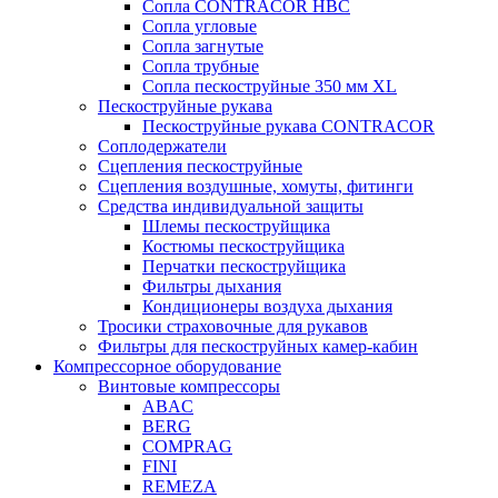
Сопла CONTRACOR HBC
Сопла угловые
Сопла загнутые
Сопла трубные
Сопла пескоструйные 350 мм XL
Пескоструйные рукава
Пескоструйные рукава CONTRACOR
Соплодержатели
Сцепления пескоструйные
Сцепления воздушные, хомуты, фитинги
Средства индивидуальной защиты
Шлемы пескоструйщика
Костюмы пескоструйщика
Перчатки пескоструйщика
Фильтры дыхания
Кондиционеры воздуха дыхания
Тросики страховочные для рукавов
Фильтры для пескоструйных камер-кабин
Компрессорное оборудование
Винтовые компрессоры
ABAC
BERG
COMPRAG
FINI
REMEZA