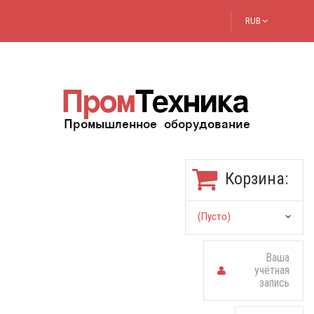
RUB
Корзина:
(пусто)
Ваша
учётная
запись