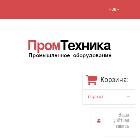
RUB
Корзина:
(пусто)
Ваша
учётная
запись