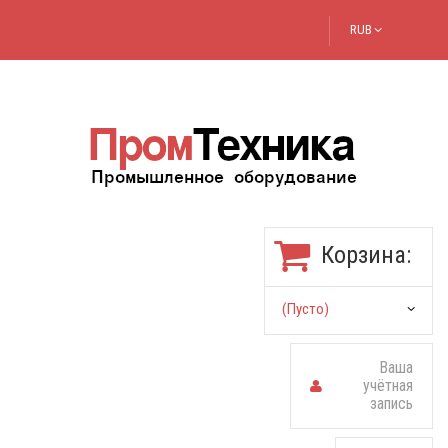
RUB
Корзина:
(пусто)
Ваша
учётная
запись